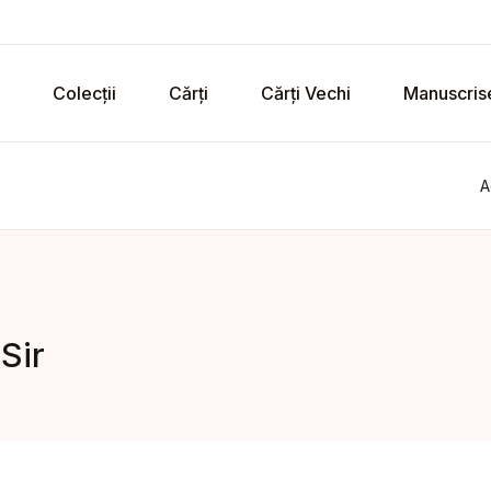
Colecții
Cărți
Cărți Vechi
Manuscris
A
Sir