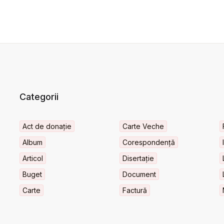
Categorii
Act de donație
Carte Veche
Album
Corespondență
Articol
Disertație
Buget
Document
Carte
Factură