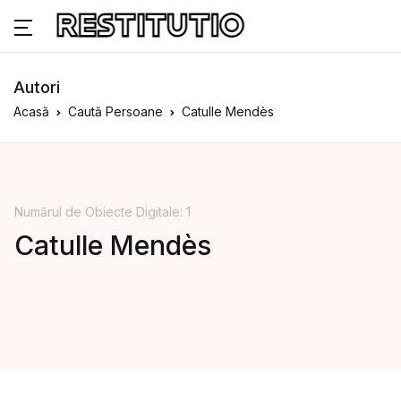
Autori
Acasă
Caută Persoane
Catulle Mendès
Numărul de Obiecte Digitale: 1
Catulle Mendès