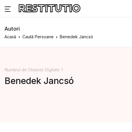
Autori
Acasă
Caută Persoane
Benedek Jancsó
Numărul de Obiecte Digitale: 1
Benedek Jancsó