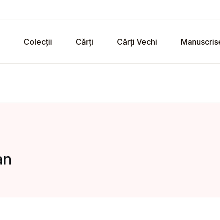
Colecții
Cărți
Cărți Vechi
Manuscris
an