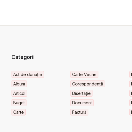
Categorii
Act de donație
Carte Veche
Album
Corespondență
Articol
Disertație
Buget
Document
Carte
Factură