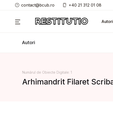
contact@bcub.ro
+40 21 312 01 08
Autori
Autori
Numărul de Obiecte Digitale: 1
Arhimandrit Filaret Scrib