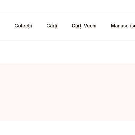
Colecții
Cărți
Cărți Vechi
Manuscris