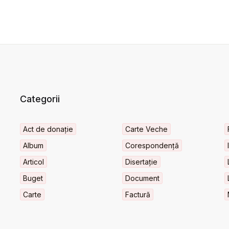
Categorii
Act de donație
Carte Veche
Album
Corespondență
Articol
Disertație
Buget
Document
Carte
Factură