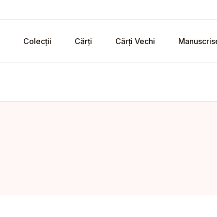
Colecții
Cărți
Cărți Vechi
Manuscris