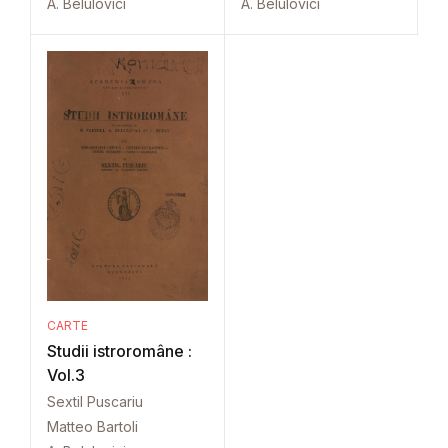
A. Belulovici
A. Belulovici
CARTE
Studii istroromâne :
Vol.3
Sextil Puscariu
Matteo Bartoli