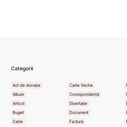
Categorii
Act de donație
Carte Veche
Album
Corespondență
Articol
Disertație
Buget
Document
Carte
Factură