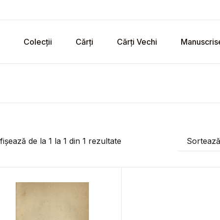
Colecții
Cărți
Cărți Vechi
Manuscris
fișează de la
1
la
1
din
1
rezultate
Sorteaz