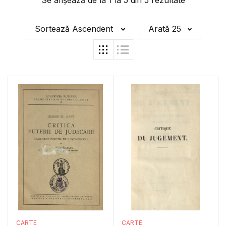
Se afișează de la
1
la
5
din
5
rezultate
Sortează Ascendent
Arată 25
CARTE
CARTE