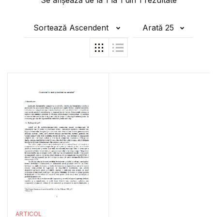
Se afișează de la
1
la
1
din
1
rezultate
Sortează Ascendent
Arată 25
ARTICOL