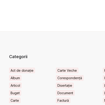
Categorii
Act de donație
Carte Veche
Album
Corespondență
Articol
Disertație
Buget
Document
Carte
Factură