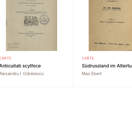
CARTE
CARTE
Anticuitati scythice
Südrussland im Altert
Alexandru I. Odobescu
Max Ebert