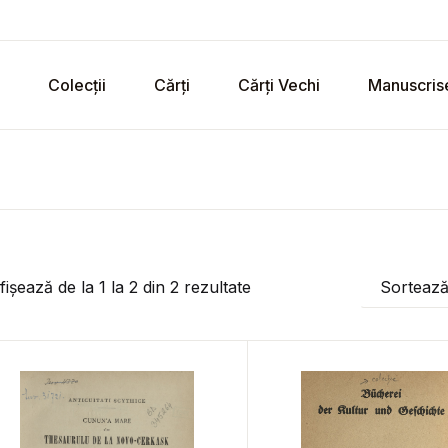
Colecții
Cărți
Cărți Vechi
Manuscris
fișează de la
1
la
2
din
2
rezultate
Sorteaz