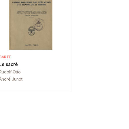
CARTE
Le sacré
Rudolf Otto
André Jundt