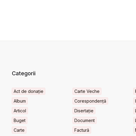
Categorii
Act de donație
Carte Veche
Album
Corespondență
Articol
Disertație
Buget
Document
Carte
Factură