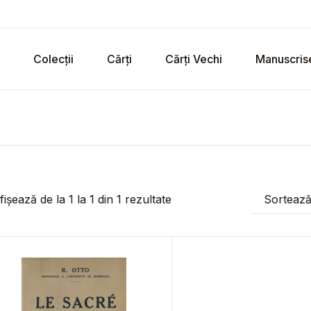
Colecții
Cărți
Cărți Vechi
Manuscris
fișează de la
1
la
1
din
1
rezultate
Sorteaz