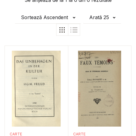
Se afișează de la
1
la
6
din
6
rezultate
Sortează Ascendent
Arată 25
CARTE
CARTE