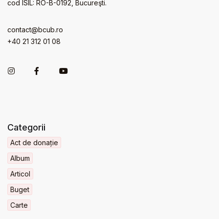
cod ISIL: RO-B-0192, Bucureşti.
contact@bcub.ro
+40 21 312 01 08
Categorii
Act de donație
Album
Articol
Buget
Carte