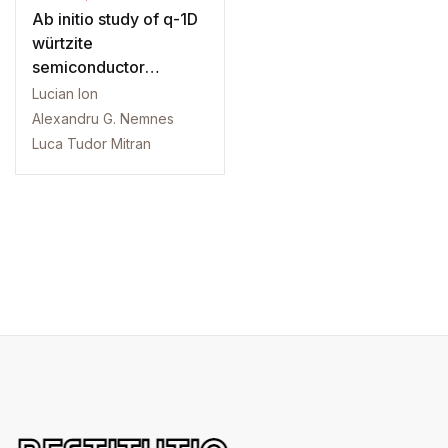
Ab initio study of q-1D
würtzite
semiconductor
nanostructures
Lucian Ion
Alexandru G. Nemnes
Luca Tudor Mitran