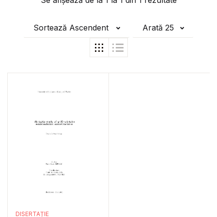
Se afișează de la
1
la
1
din
1
rezultate
Sortează Ascendent
Arată 25
DISERTAȚIE