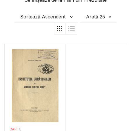
Se afișează de la
1
la
1
din
1
rezultate
Sortează Ascendent
Arată 25
CARTE