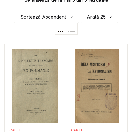
Se afișează de la
1
la
5
din
5
rezultate
Sortează Ascendent
Arată 25
CARTE
CARTE