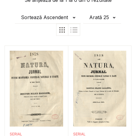
Se afișează de la
1
la
6
din
6
rezultate
Sortează Ascendent
Arată 25
SERIAL
SERIAL