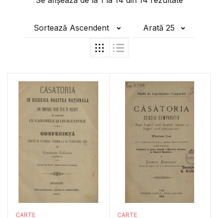
Se afișează de la
1
la
14
din
14
rezultate
Sortează Ascendent
Arată 25
CARTE
CARTE