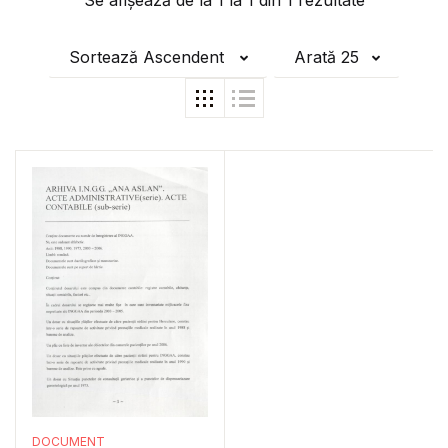
Se afișează de la
1
la
1
din
1
rezultate
Sortează Ascendent
Arată 25
DOCUMENT