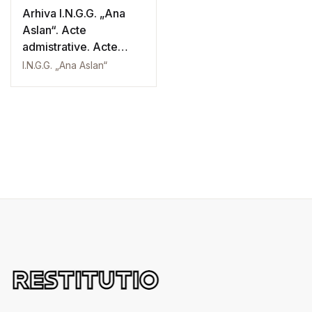
Arhiva I.N.G.G. „Ana
Aslan“. Acte
admistrative. Acte
contabile
I.N.G.G. „Ana Aslan“