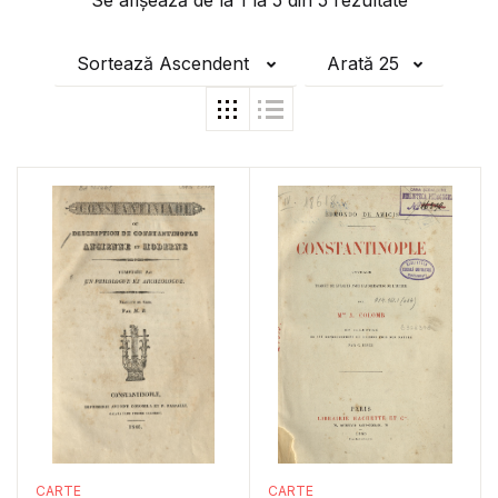
Se afișează de la
1
la
5
din
5
rezultate
Sortează Ascendent
Arată 25
CARTE
CARTE