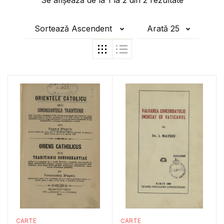
Se afișează de la
1
la
2
din
2
rezultate
Sortează Ascendent
Arată 25
CARTE
CARTE