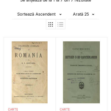
Se afișează de la
1
la
7
din
7
rezultate
Sortează Ascendent
Arată 25
CARTE
CARTE