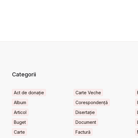
Categorii
Act de donație
Carte Veche
Album
Corespondență
Articol
Disertație
Buget
Document
Carte
Factură