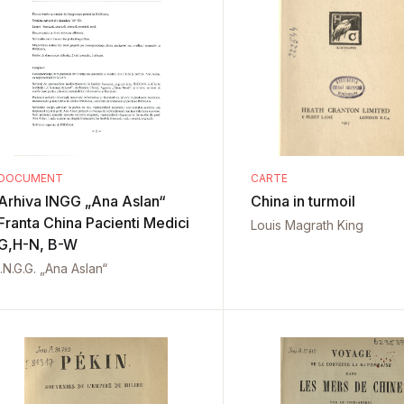
DOCUMENT
CARTE
Arhiva INGG „Ana Aslan“
China in turmoil
Franta China Pacienti Medici
Louis Magrath King
G,H-N, B-W
I.N.G.G. „Ana Aslan“