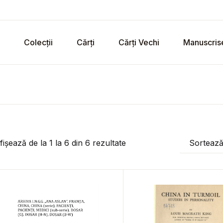
Colecții
Cărți
Cărți Vechi
Manuscris
fișează de la
1
la
6
din
6
rezultate
Sorteaz