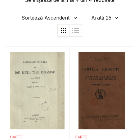
Se afișează de la
1
la
4
din
4
rezultate
Sortează Ascendent
Arată 25
CARTE
CARTE