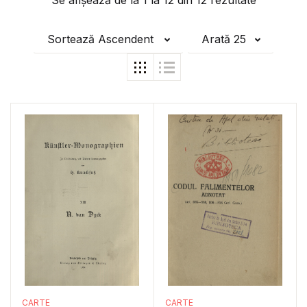
Se afișează de la
1
la
12
din
12
rezultate
Sortează Ascendent
Arată 25
CARTE
CARTE