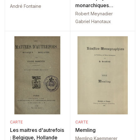
monarchiques
André Fontaine
d'Europe
Robert Meynadier
Gabriel Hanotaux
CARTE
CARTE
Les maitres d'autrefois
Memling
: Belgique, Hollande
Memling Kaemmerer