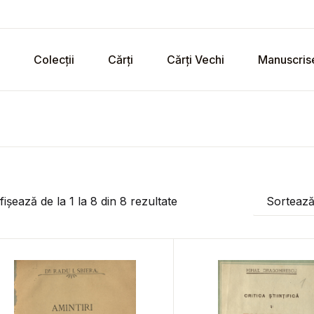
Colecții
Cărți
Cărți Vechi
Manuscris
fișează de la
1
la
8
din
8
rezultate
Sorteaz