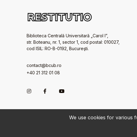
Biblioteca Centrală Universitară „Carol I”,
str. Boteanu, nr. 1, sector 1, cod postal: 010027,
cod ISIL: RO-B-0192, Bucureşti.
contact@bcub.ro
+40 21 312 01 08
We use cookies for various fu
© 2022-2026 • BCU „Carol I” - All rights reserved.