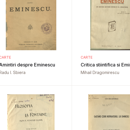
CARTE
CARTE
Amintiri despre Eminescu
Critica stiintifica si E
Radu I. Sbiera
Mihail Dragomirescu