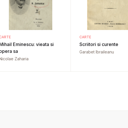
CARTE
CARTE
Mihail Eminescu: vieata si
Scriitori si curente
opera sa
Garabet Ibraileanu
Nicolae Zaharia