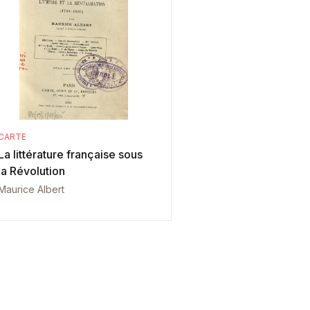
CARTE
La littérature française sous
la Révolution
Maurice Albert