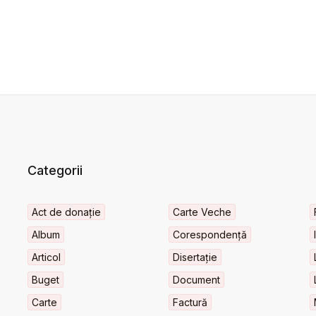
Categorii
Act de donație
Carte Veche
Album
Corespondență
Articol
Disertație
Buget
Document
Carte
Factură