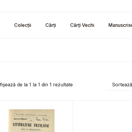
Colecții
Cărți
Cărți Vechi
Manuscris
fișează de la
1
la
1
din
1
rezultate
Sorteaz