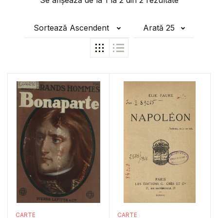
Se afișează de la
1
la
2
din
2
rezultate
Sortează Ascendent
Arată 25
CARTE
CARTE