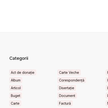
Categorii
Act de donație
Carte Veche
Album
Corespondență
Articol
Disertație
Buget
Document
Carte
Factură