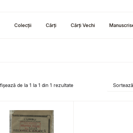
Colecții
Cărți
Cărți Vechi
Manuscris
fișează de la
1
la
1
din
1
rezultate
Sorteaz