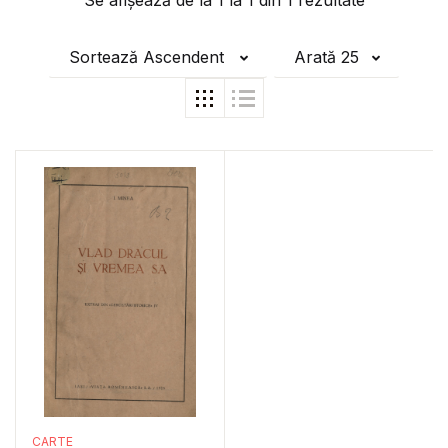
Se afișează de la
1
la
1
din
1
rezultate
Sortează Ascendent
Arată 25
CARTE