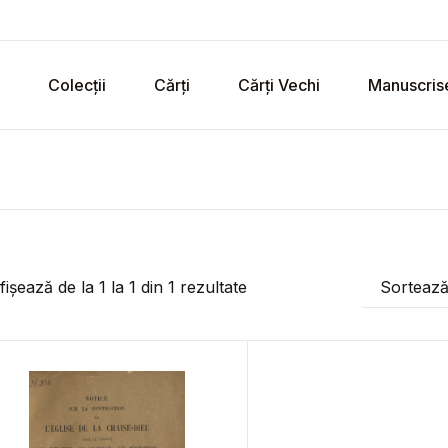
Colecții
Cărți
Cărți Vechi
Manuscris
fișează de la
1
la
1
din
1
rezultate
Sorteaz