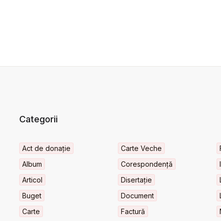
Categorii
Act de donație
Carte Veche
Album
Corespondență
Articol
Disertație
Buget
Document
Carte
Factură