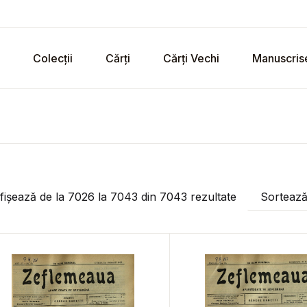
Colecții
Cărți
Cărți Vechi
Manuscris
fișează de la
7026
la
7043
din
7043
rezultate
Sorteaz