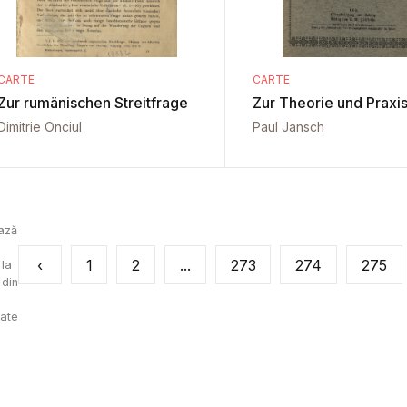
CARTE
CARTE
Zur rumänischen Streitfrage
Zur Theorie und Praxi
Dimitrie Onciul
Paul Jansch
ază
‹
1
2
...
273
274
275
la
din
tate