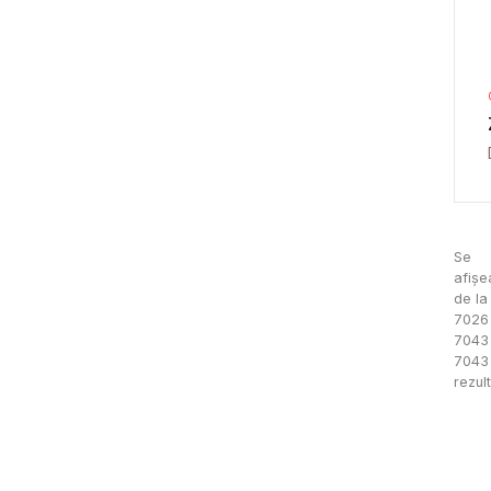
Se
afișe
de la
7026
7043
7043
rezul