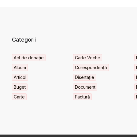
Categorii
Act de donație
Carte Veche
Album
Corespondență
Articol
Disertație
Buget
Document
Carte
Factură