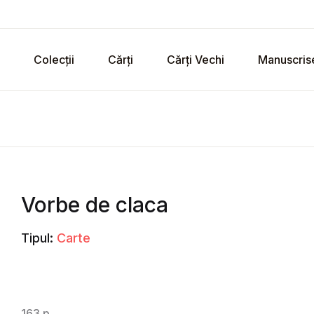
Colecții
Cărți
Cărți Vechi
Manuscris
Vorbe de claca
Tipul:
Carte