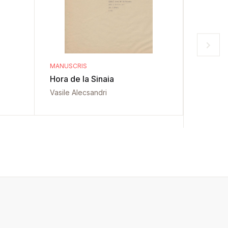
MANUSCRIS
MANUSCR
Hora de la Sinaia
Sfințire
de Arg
Vasile Alecsandri
Vasile A