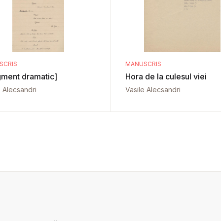
SCRIS
MANUSCRIS
gment dramatic]
Hora de la culesul viei
e Alecsandri
Vasile Alecsandri