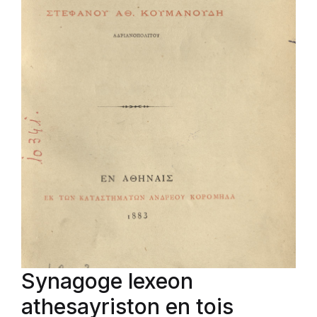
Synagoge lexeon
athesayriston en tois