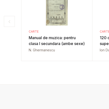
CARTE
CART
Manual de muzica: pentru
120 
clasa I secundara (ambe sexe)
N. Ghermanescu
Ion D