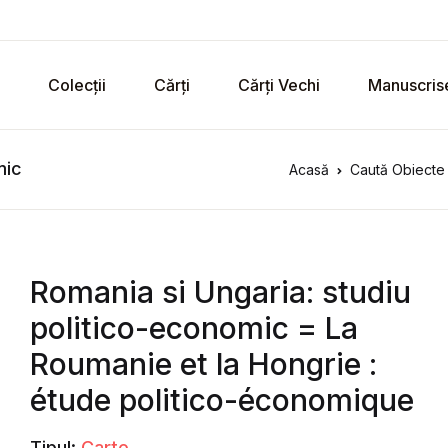
Colecții
Cărți
Cărți Vechi
Manuscris
mic
Acasă
Caută Obiecte 
Romania si Ungaria: studiu
politico-economic = La
Roumanie et la Hongrie :
étude politico-économique
Tipul:
Carte