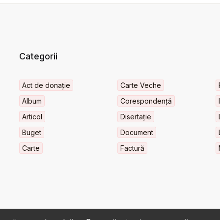
Categorii
Act de donație
Carte Veche
Album
Corespondență
Articol
Disertație
Buget
Document
Carte
Factură