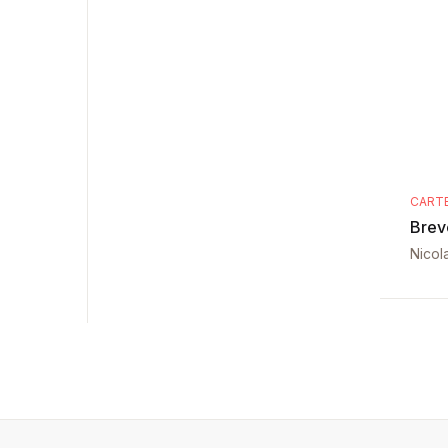
CART
Brev
Nicol