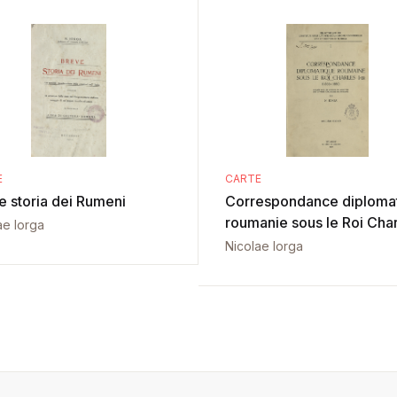
E
CARTE
e storia dei Rumeni
Correspondance diploma
roumanie sous le Roi Char
ae Iorga
Nicolae Iorga