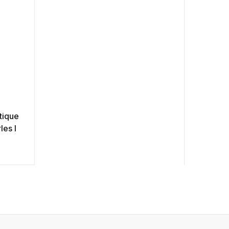
tique
les I