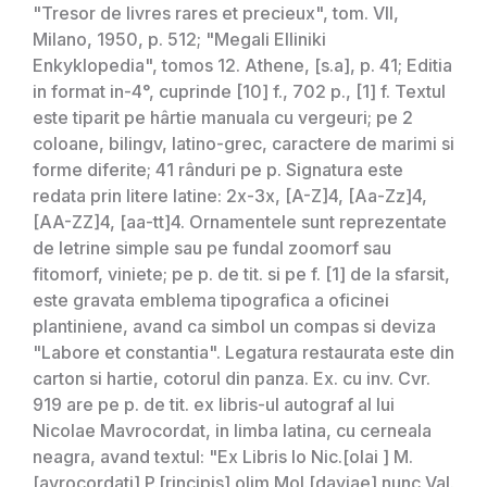
"Tresor de livres rares et precieux", tom. VII,
Milano, 1950, p. 512; "Megali Elliniki
Enkyklopedia", tomos 12. Athene, [s.a], p. 41; Editia
in format in-4°, cuprinde [10] f., 702 p., [1] f. Textul
este tiparit pe hârtie manuala cu vergeuri; pe 2
coloane, bilingv, latino-grec, caractere de marimi si
forme diferite; 41 rânduri pe p. Signatura este
redata prin litere latine: 2x-3x, [A-Z]4, [Aa-Zz]4,
[AA-ZZ]4, [aa-tt]4. Ornamentele sunt reprezentate
de letrine simple sau pe fundal zoomorf sau
fitomorf, viniete; pe p. de tit. si pe f. [1] de la sfarsit,
este gravata emblema tipografica a oficinei
plantiniene, avand ca simbol un compas si deviza
"Labore et constantia". Legatura restaurata este din
carton si hartie, cotorul din panza. Ex. cu inv. Cvr.
919 are pe p. de tit. ex libris-ul autograf al lui
Nicolae Mavrocordat, in limba latina, cu cerneala
neagra, avand textul: "Ex Libris Io Nic.[olai ] M.
[avrocordati] P.[rincipis] olim Mol.[daviae] nunc Val.