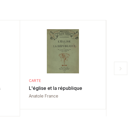
CARTE
CARTE
s
L'église et la république
Napoléo
Anatole France
Paul Gru