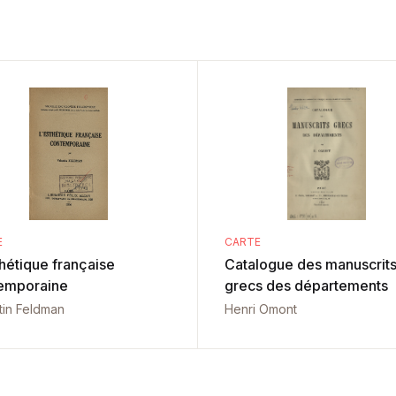
E
CARTE
thétique française
Catalogue des manuscrit
emporaine
grecs des départements
tin Feldman
Henri Omont