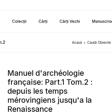
Colecții
Cărți
Cărți Vechi
Manuscris
m.2
Acasă
Caută Obiecte 
Manuel d'archéologie
française: Part.1 Tom.2 :
depuis les temps
mérovingiens jusqu'a la
Renaissance