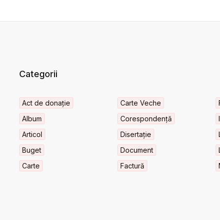
Categorii
Act de donație
Carte Veche
Album
Corespondență
Articol
Disertație
Buget
Document
Carte
Factură