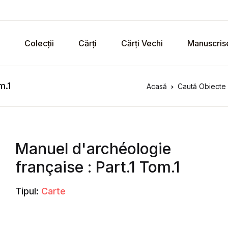
Colecții
Cărți
Cărți Vechi
Manuscris
m.1
Acasă
Caută Obiecte 
Manuel d'archéologie
française : Part.1 Tom.1
Tipul:
Carte