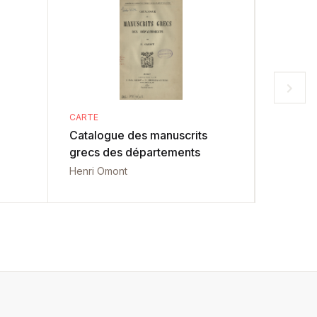
CARTE
CARTE
Catalogue des manuscrits
L'église
grecs des départements
Anatole 
Henri Omont