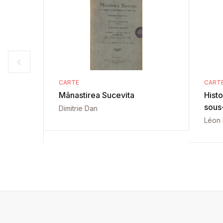
CARTE
CART
Mânastirea Sucevita
Histo
sous
Dimitrie Dan
Léon 