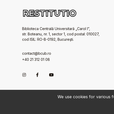
Biblioteca Centrală Universitară „Carol I”,
str. Boteanu, nr. 1, sector 1, cod postal: 010027,
cod ISIL: RO-B-0192, Bucureşti.
contact@bcub.ro
+40 21 312 01 08
We use cookies for various fu
© 2022-2026 • BCU „Carol I” - All rights reserved.