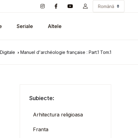
e
Seriale
Altele
Digitale
Manuel d'archéologie française : Part.1 Tom.1
Subiecte:
Arhitectura religioasa
Franta