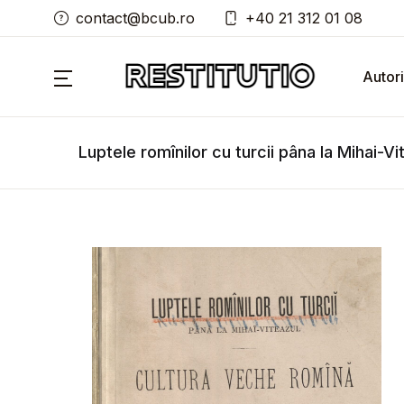
contact@bcub.ro
+40 21 312 01 08
Autori
Luptele romînilor cu turcii pâna la Mihai-Vi