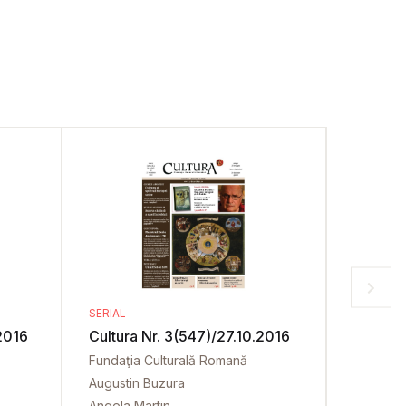
SERIAL
SERIAL
2016
Cultura Nr. 3(547)/27.10.2016
Cultura
Fundaţia Culturală Romană
Fundaţia
Augustin Buzura
Augustin
Angela Martin
Angela M