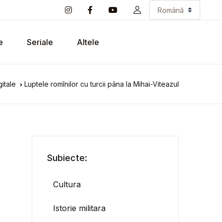
e
Seriale
Altele
itale
Luptele romînilor cu turcii pâna la Mihai-Viteazul
Subiecte:
Cultura
Istorie militara