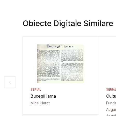
Obiecte Digitale Similare
SERIAL
SERIA
Bucegii iarna
Cultu
Mihai Haret
Funda
Augus
Angel