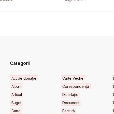
Categorii
Act de donație
Carte Veche
Album
Corespondență
Articol
Disertație
Buget
Document
Carte
Factură