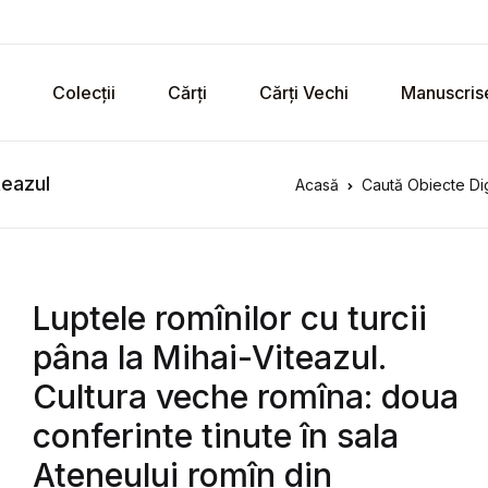
Colecții
Cărți
Cărți Vechi
Manuscris
teazul
Acasă
Caută Obiecte Dig
Luptele romînilor cu turcii
pâna la Mihai-Viteazul.
Cultura veche romîna: doua
conferinte tinute în sala
Ateneului romîn din