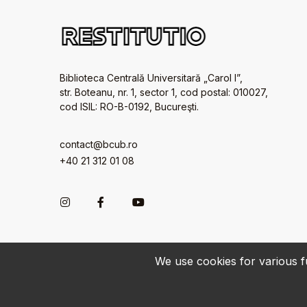
Biblioteca Centrală Universitară „Carol I”,
str. Boteanu, nr. 1, sector 1, cod postal: 010027,
cod ISIL: RO-B-0192, Bucureşti.
contact@bcub.ro
+40 21 312 01 08
We use cookies for various fu
© 2022-2026 • BCU „Carol I” - All rights reserved.