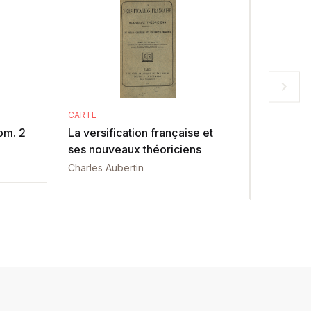
CARTE
CARTE
om. 2
La versification française et
Comment 
ses nouveaux théoriciens
auteurs
Charles Aubertin
Antoine 