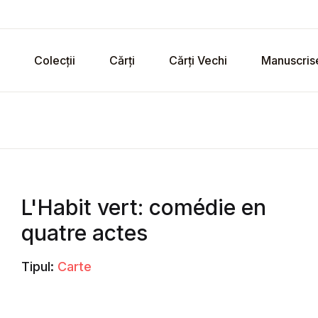
Colecții
Cărți
Cărți Vechi
Manuscris
L'Habit vert: comédie en
quatre actes
Tipul:
Carte