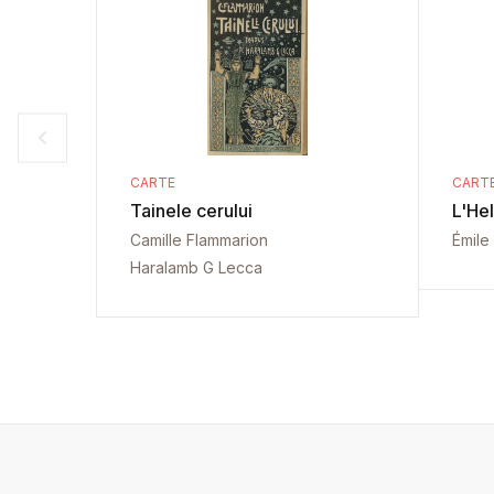
CARTE
CART
Tainele cerului
L'He
Camille Flammarion
Émile
Haralamb G Lecca