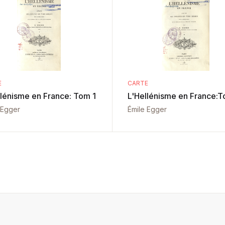
E
CARTE
llénisme en France: Tom 1
L'Hellénisme en France:T
 Egger
Émile Egger