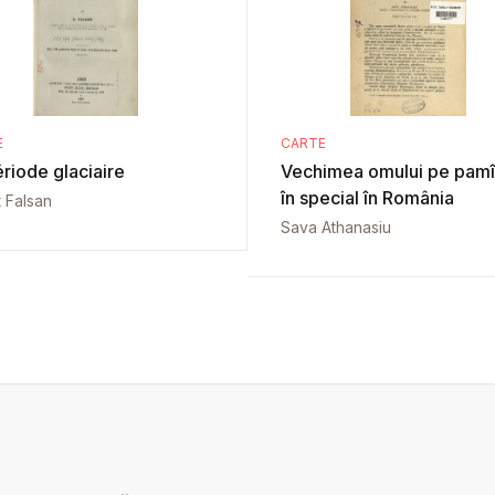
E
CARTE
riode glaciaire
Vechimea omului pe pamîn
în special în România
t Falsan
Sava Athanasiu