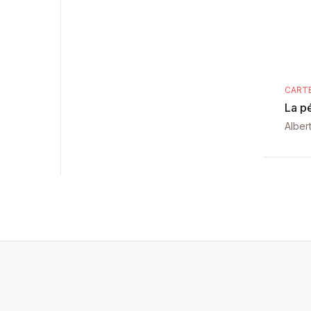
CART
La pé
Alber