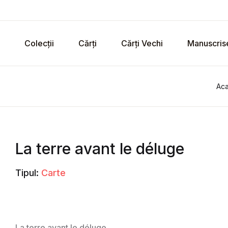
Colecții
Cărți
Cărți Vechi
Manuscris
Ac
La terre avant le déluge
Tipul:
Carte