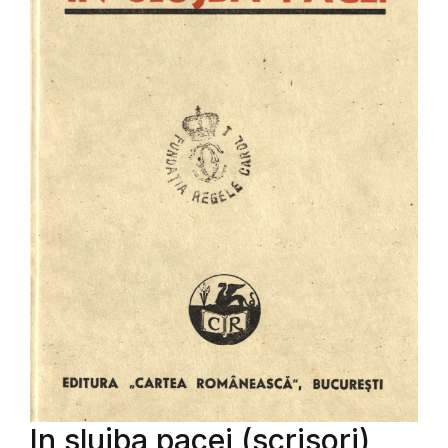
In slujba pacei (scrisori)