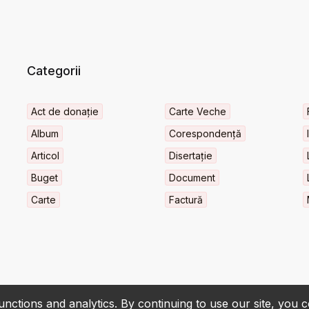
Categorii
Act de donație
Carte Veche
Album
Corespondență
Articol
Disertație
Buget
Document
Carte
Factură
nctions and analytics. By continuing to use our site, you 