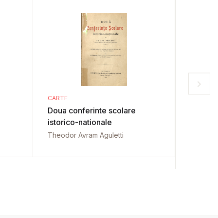
CARTE
CARTE
Doua conferinte scolare
Oltene
istorico-nationale
Bogdan 
Theodor Avram Aguletti