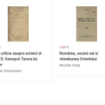
E
CARTE
critice asupra scrierii d-
România, vecinii sai si
. D. Xenopol Teoria lui
chestiunea Orientului
er
Nicolae Iorga
ae Densusianu