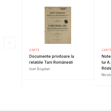
CARTE
CART
Documente privitoare la
Note 
relatiile Tarii Românesti
lui A
Rösl
Ioan Bogdan
Nicol