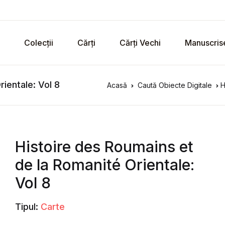
Colecții
Cărți
Cărți Vechi
Manuscris
ientale: Vol 8
Acasă
Caută Obiecte Digitale
H
Histoire des Roumains et
de la Romanité Orientale:
Vol 8
Tipul:
Carte