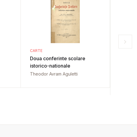
CARTE
CARTE
Doua conferinte scolare
Oltene
istorico-nationale
Bogdan 
Theodor Avram Aguletti