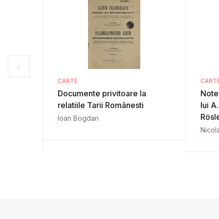
CARTE
CART
Documente privitoare la
Note 
relatiile Tarii Românesti
lui A
Rösl
Ioan Bogdan
Nicol