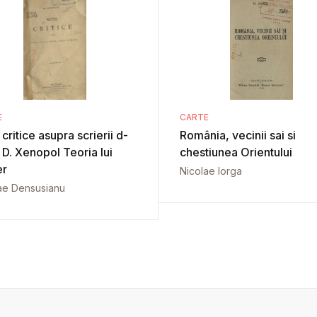
E
CARTE
critice asupra scrierii d-
România, vecinii sai si
. D. Xenopol Teoria lui
chestiunea Orientului
er
Nicolae Iorga
ae Densusianu