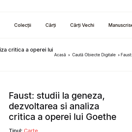
Colecții
Cărți
Cărți Vechi
Manuscris
za critica a operei lui
Acasă
Caută Obiecte Digitale
Faust: 
Faust: studii la geneza,
dezvoltarea si analiza
critica a operei lui Goethe
Tipul:
Carte