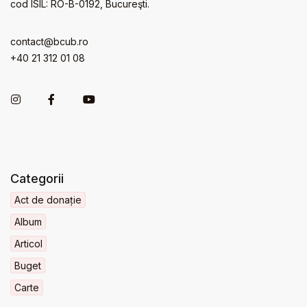
cod ISIL: RO-B-0192, Bucureşti.
contact@bcub.ro
+40 21 312 01 08
Categorii
Act de donație
Album
Articol
Buget
Carte