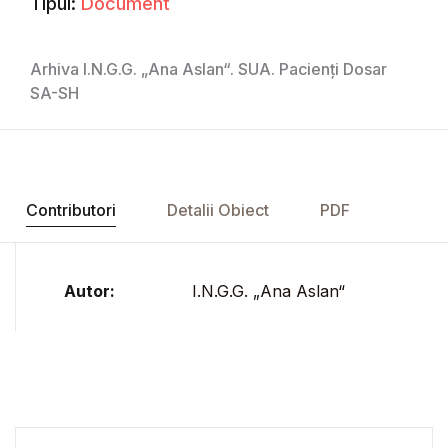
Tipul:
Document
Arhiva I.N.G.G. „Ana Aslan“. SUA. Pacienți Dosar
SA-SH
Contributori
Detalii Obiect
PDF
Autor:
I.N.G.G. „Ana Aslan“