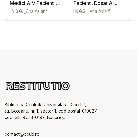
Medici A-V Pacienți A-
Pacienți. Dosar A-U
W
I.N.G.G. „Ana Aslan“
I.N.G.G. „Ana Aslan“
Biblioteca Centrală Universitară „Carol I”,
str. Boteanu, nr. 1, sector 1, cod postal: 010027,
cod ISIL: RO-B-0192, Bucureşti.
contact@bcub.ro