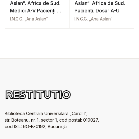
Aslan“. Africa de Sud.
Aslan“. Africa de Sud.
Medici A-V Pacienți A-
Pacienți. Dosar A-U
W
I.N.G.G. „Ana Aslan“
I.N.G.G. „Ana Aslan“
Biblioteca Centrală Universitară „Carol I”,
str. Boteanu, nr. 1, sector 1, cod postal: 010027,
cod ISIL: RO-B-0192, Bucureşti.